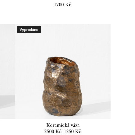
lní
1700
Kč
Kč.
Vyprodáno
Keramická váza
Původní
Aktuální
2500
Kč
1250
Kč