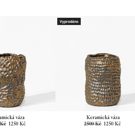
cena
cena
byla:
je:
1700 Kč.
900 Kč.
Vyprodáno
amická váza
Keramická váza
Původní
Aktuální
Původní
Aktuá
0
Kč
1250
Kč
2500
Kč
1250
Kč
cena
cena
cena
cena
byla:
je:
byla:
je: