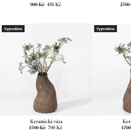
Původní
Aktuální
900
Kč
450
Kč
270
cena
cena
byla:
je:
900 Kč.
450 Kč.
Vyprodáno
Vyprodáno
Keramická váza
Ker
Původní
Aktuální
1700
Kč
700
Kč
170