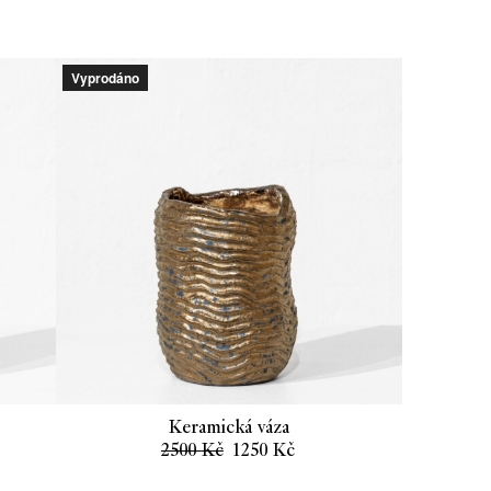
cena
cena
byla:
je:
2500 Kč.
1250 Kč.
Vyprodáno
Keramická váza
lní
Původní
Aktuální
2500
Kč
1250
Kč
cena
cena
byla:
je: