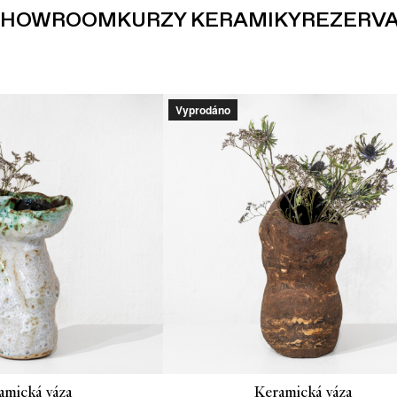
SHOWROOM
KURZY KERAMIKY
REZERV
Vyprodáno
amická váza
Keramická váza