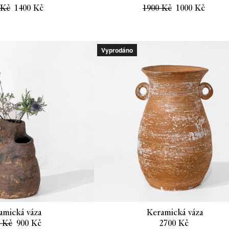
Původní
Aktuální
Původní
Aktuá
0
Kč
1400
Kč
1900
Kč
1000
Kč
cena
cena
cena
cena
byla:
je:
byla:
je:
2700 Kč.
1400 Kč.
1900 Kč.
1000 
Vyprodáno
amická váza
Keramická váza
Původní
Aktuální
0
Kč
900
Kč
2700
Kč