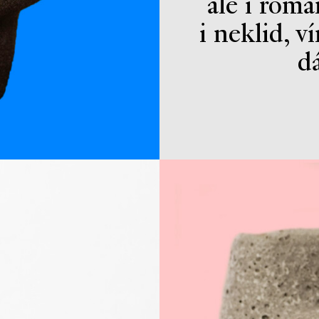
ale i roma
i neklid, v
d