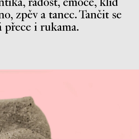
ntika, radost, emoce, klid
íno, zpěv a tanec. Tančit se
á přece i rukama.