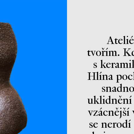
Atelié
tvořím. Kd
s keramik
Hlína poc
snadno
uklidnění 
vzácnější 
se nerodí 