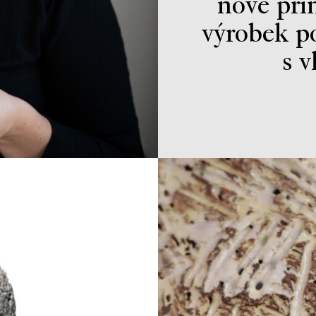
nové pri
výrobek p
s v