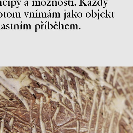
ncipy a možnosti. Každý
otom vnímám jako objekt
lastním příběhem.