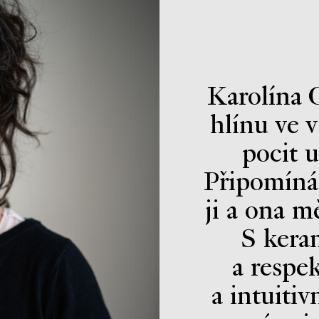
Karolína O
hlínu ve 
pocit 
Připomíná 
ji a ona m
S kera
a respe
a intuiti