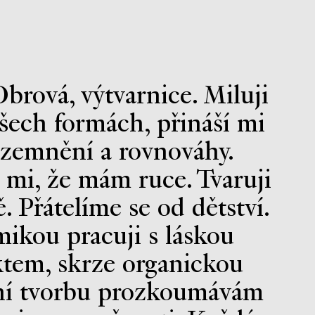
brová, výtvarnice. Miluji
všech formách, přináší mi
uzemnění a rovnováhy.
mi, že mám ruce. Tvaruji
ě. Přátelíme se od dětství.
mikou pracuji s láskou
ktem, skrze organickou
vní tvorbu prozkoumávám