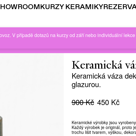
SHOWROOM
KURZY KERAMIKY
REZERV
oz. V případě dotazů na kurzy od září nebo individuální lekc
Keramická vá
Keramická váza dek
glazurou.
Původní
Aktu
900
Kč
450
Kč
cena
cena
byla:
je:
Keramické výrobky jsou vyrobeny r
900 Kč.
450 
Každý výrobek je originál, proto
trochu lišit tvarem, výškou, deko