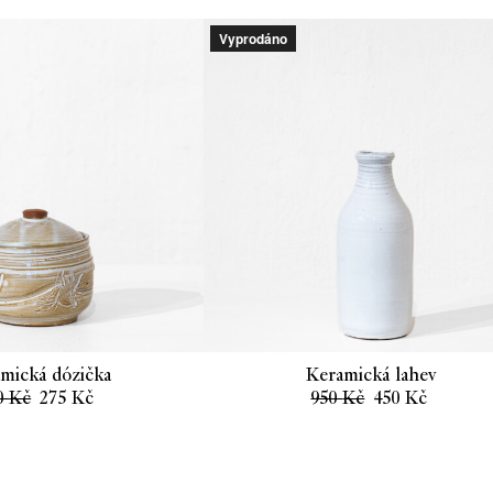
Vyprodáno
mická dózička
Keramická lahev
Původní
Aktuální
Původní
Aktuáln
0
Kč
275
Kč
950
Kč
450
Kč
cena
cena
cena
cena
byla:
je:
byla:
je:
550 Kč.
275 Kč.
950 Kč.
450 Kč.