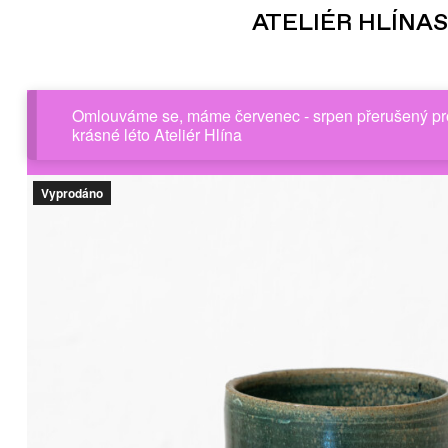
ATELIÉR HLÍNA
Omlouváme se, máme červenec - srpen přerušený prov
krásné léto Ateliér Hlína
Vyprodáno