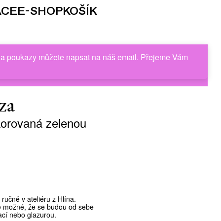
ACE
E-SHOP
KOŠÍK
e a poukazy můžete napsat na náš email. Přejeme Vám
za
orovaná zelenou
ální
učně v ateliéru z Hlína.
Kč.
 je možné, že se budou od sebe
rací nebo glazurou.