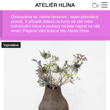
ATELIÉR HLÍNA
0
Omlouváme se, máme červenec - srpen přerušený
provoz. V případě dotazů na kurzy od září nebo
individuální lekce a poukazy můžete napsat na náš
email. Přejeme Vám krásné léto Ateliér Hlína
Vyprodáno